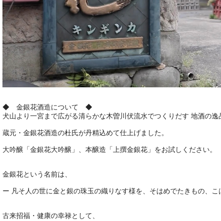
◆ 金銀花酒造について ◆
犬山より一宮まで広がる清らかな木曽川伏流水でつくりだす 地酒の逸
蔵元・金銀花酒造の杜氏が丹精込めて仕上げました。
大吟醸「金銀花大吟醸」、本醸造「上撰金銀花」をお試しください。
金銀花という名前は、
ー 凡そ人の世に金と銀の珠玉の織りなす様を、そはめでたきもの、こ
古来招福・健康の幸禄として、